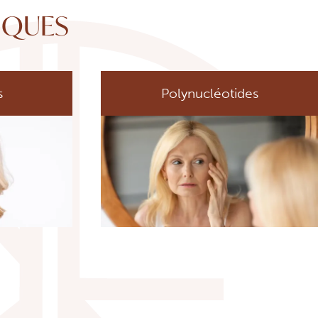
IQUES
s
Polynucléotides