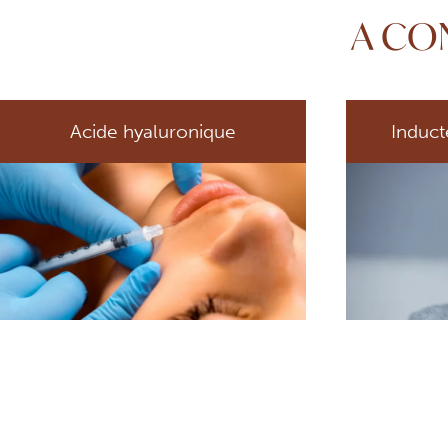
A CO
Acide hyaluronique
Induct